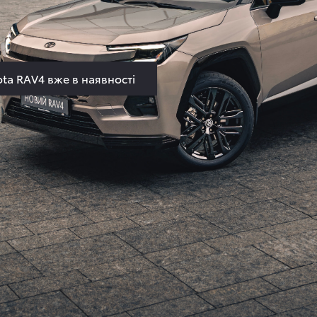
АЛЬНА ЦІН
ОЗИЦІЯ
ta RAV4 вже в наявності
ка швидкість без втрати якості