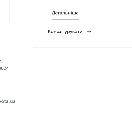
Детальніше
Конфігурувати
л.
3024
yota.ua