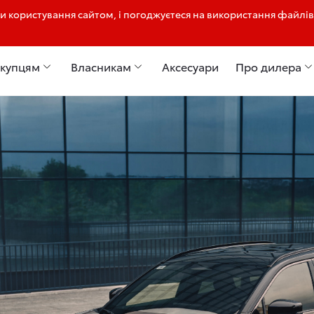
 користування сайтом, і погоджуєтеся на використання файлів
050 406 91 96
купцям
Власникам
Аксесуари
Про дилера