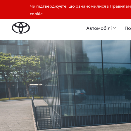
Чи підтверджуєте, що ознайомилися з Правилами
Відділ продажу: 050 356 41 06
Відділ сервісу: 
cookie
Автомобілі
По