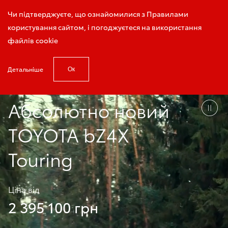
Запис на тест-драйв
Чи підтверджуєте, що ознайомилися з Правилами
користування сайтом, і погоджуєтеся на використання
файлів cookie
Детальніше
Ок
Головна
Модельний ряд
bZ4X Touring
Абсолютно новий
TOYOTA bZ4X
Touring
Ціна від
2 395 100 грн