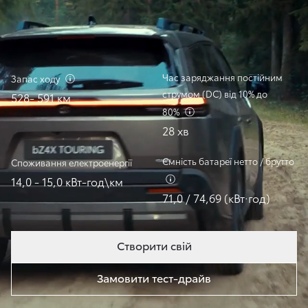
Час заряджання постійним
Запас
ходу
струмом (DC) від 10% до
528- 591 км
80%
28 хв
Ємність батареї нетто / брутто
Споживання
електроенергії
14,0 - 15,0 кВт-год\км
71,0 / 74,69 (кВт·год)
Створити свій
Замовити тест-драйв