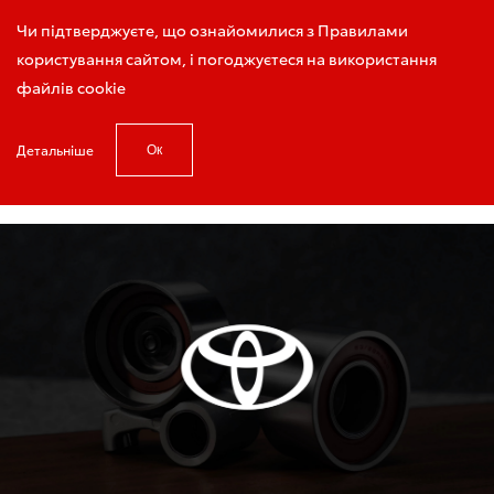
Запис на тест-драйв
Чи підтверджуєте, що ознайомилися з Правилами
користування сайтом, і погоджуєтеся на використання
файлів cookie
Детальніше
Ок
Головна
Акції і новини