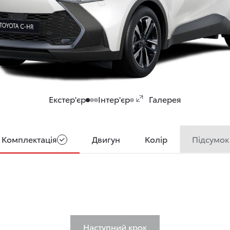
Екстер'єр
Інтер'єр
Галерея
Підсумок
Комплектація
Двигун
Колір
Наступний крок