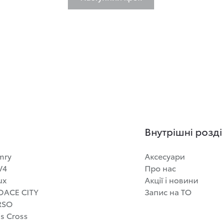
Внутрішні розді
mry
Аксесуари
V4
Про нас
ux
Акції і новини
OACE CITY
Запис на ТО
RSO
is Cross