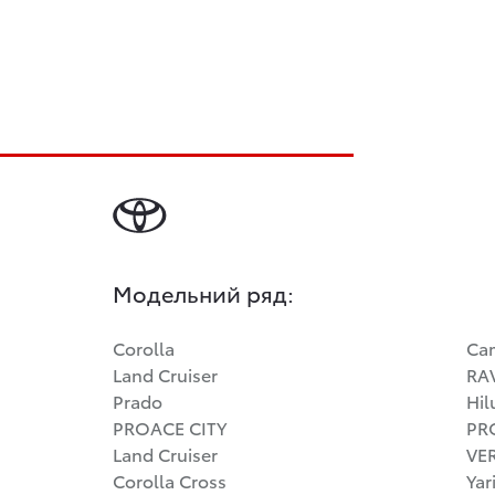
Модельний ряд:
Corolla
Ca
Land Cruiser
RA
Prado
Hil
PROACE CITY
PR
Land Cruiser
VE
Corolla Cross
Yar