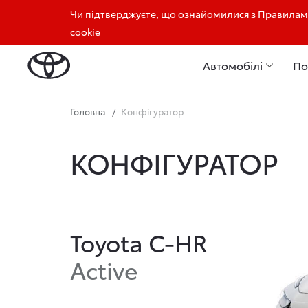
Чи підтверджуєте, що ознайомилися з Правилами
Відділ продажу: 050 356 41 06
Відділ сервісу: 
cookie
Автомобілі
По
Головна
Конфігуратор
КОНФІГУРАТОР
Toyota C-HR
Active